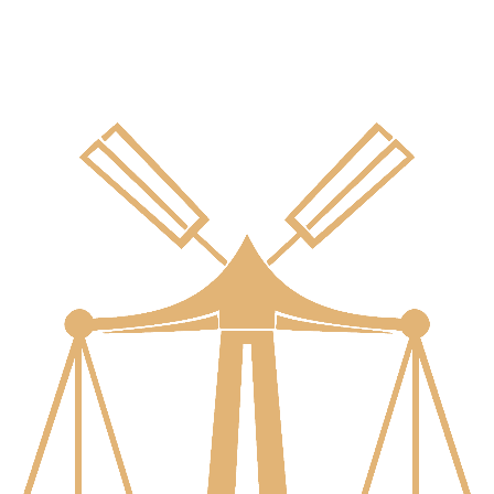
Hukuki Desteğe Mi İhtiyacınız Var?
Hukuki durumunuzu değerlendirmek ve danışmanlık randevusu
oluşturmak için bizimle iletişime geçebilirsiniz.
Hemen Arayın
Randevu Alın